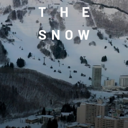
T
H
E
S
N
O
W