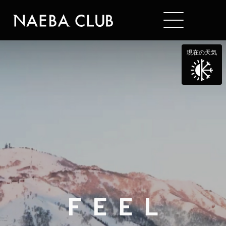
現在の天気
F
E
E
L