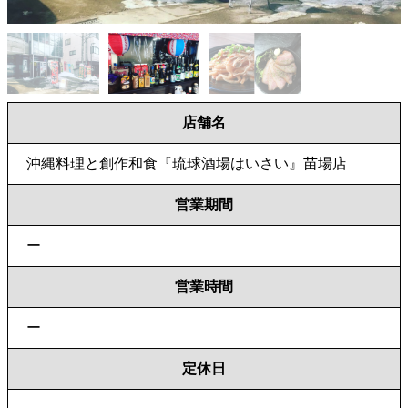
店舗名
沖縄料理と創作和食『琉球酒場はいさい』苗場店
営業期間
ー
営業時間
ー
定休日