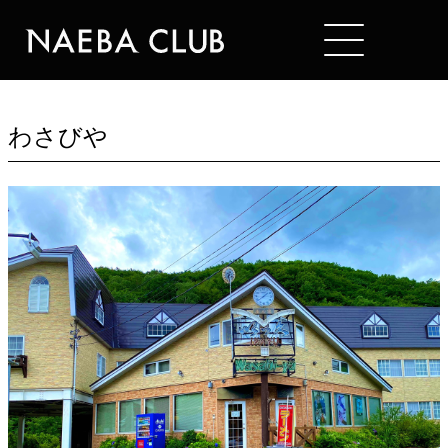
Mt. NAEBA
RESTAURANT
わさびや